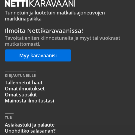
Tunnetuin ja luotetuin matkailuajoneuvojen
markkinapaikka
Ilmoita Nettikaravaanissa!
Tavoitat eniten kiinnostuneita ja myyt tai vuokraat
mutkattomasti.
Myy karavaanisi
KIRJAUTUNEILLE
Tallennetut haut
Omat ilmoitukset
Omat suosikit
Mainosta ilmoitustasi
TUKI
Asiakastuki ja palaute
Unohditko salasanan?