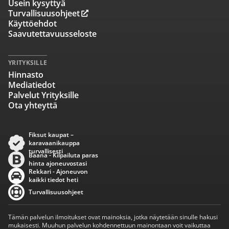
Usein kysyttyä
Turvallisuusohjeet
Käyttöehdot
Saavutettavuusseloste
YRITYKSILLE
Hinnasto
Mediatiedot
Palvelut Yrityksille
Ota yhteyttä
Fiksut kaupat –
karavaanikauppa
turvallisesti
Baana - Kilpailuta paras
hinta ajoneuvostasi
Rekkari - Ajoneuvon
kaikki tiedot heti
Turvallisuusohjeet
Tämän palvelun ilmoitukset ovat mainoksia, jotka näytetään sinulle hakusi
mukaisesti. Muuhun palvelun kohdennettuun mainontaan voit vaikuttaa