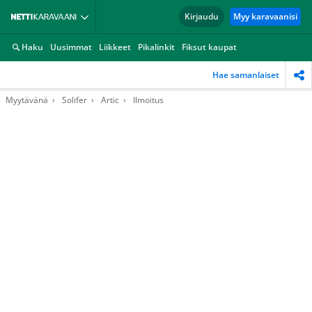
Kirjaudu
Myy karavaanisi
Haku
Uusimmat
Liikkeet
Pikalinkit
Fiksut kaupat
Hae samanlaiset
Myytävänä
Solifer
Artic
Ilmoitus