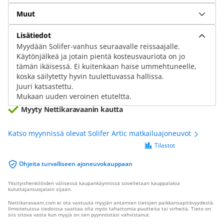
Muut
Lisätiedot
Myydään Solifer-vanhus seuraavalle reissaajalle.
Käytönjälkeä ja jotain pientä kosteusvauriota on jo
tämän ikäisessä. Ei kuitenkaan haise ummehtuneelle,
koska säilytetty hyvin tuulettuvassa hallissa.
Juuri katsastettu.
Mukaan uuden veroinen etuteltta.
Myyty Nettikaravaanin kautta
Katso myynnissä olevat Solifer Artic matkailuajoneuvot
Tilastot
Ohjeita turvalliseen ajoneuvokauppaan
Yksityishenkilöiden välisessä kaupankäynnissä sovelletaan kauppalakia
kuluttajansuojalain sijaan.
Nettikaravaani.com ei ota vastuuta myyjän antamien tietojen paikkansapitävyydestä.
Ilmoitetuissa tiedoissa saattaa olla myös tahattomia puutteita tai virheitä. Tieto on
siis sitova vasta kun myyjä on sen pyynnöstäsi vahvistanut.