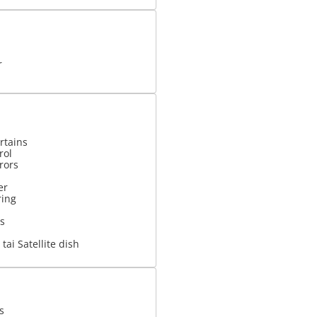
r
rtains
rol
rrors
er
ring
s
tai Satellite dish
s