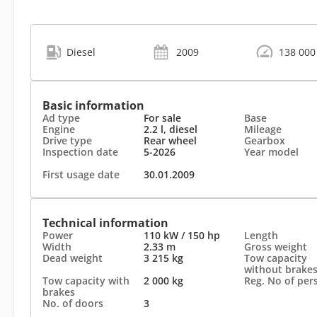
Diesel
2009
138 000
Basic information
Ad type
For sale
Base
Engine
2.2 l, diesel
Mileage
Drive type
Rear wheel
Gearbox
Inspection date
5-2026
Year model
First usage date
30.01.2009
Technical information
Power
110 kW / 150 hp
Length
Width
2.33 m
Gross weight
Dead weight
3 215 kg
Tow capacity
without brake
Tow capacity with
2 000 kg
Reg. No of per
brakes
No. of doors
3