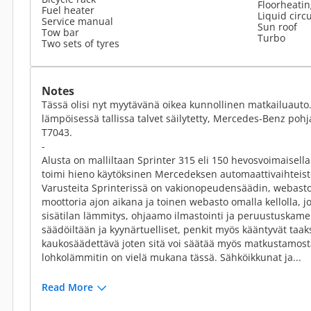
Floorheatin
Fuel heater
Liquid circ
Service manual
Sun roof
Tow bar
Turbo
Two sets of tyres
Notes
Tässä olisi nyt myytävänä oikea kunnollinen matkailuauto. 
lämpöisessä tallissa talvet säilytetty, Mercedes-Benz pohj
T7043.
-
Alusta on malliltaan Sprinter 315 eli 150 hevosvoimaisella
toimi hieno käytöksinen Mercedeksen automaattivaihteist
Varusteita Sprinterissä on vakionopeudensäädin, webasto,
moottoria ajon aikana ja toinen webasto omalla kellolla, j
sisätilan lämmitys, ohjaamo ilmastointi ja peruustuskamer
säädöiltään ja kyynärtuelliset, penkit myös kääntyvät taak
kaukosäädettävä joten sitä voi säätää myös matkustamost
lohkolämmitin on vielä mukana tässä. Sähköikkunat ja...
Read More