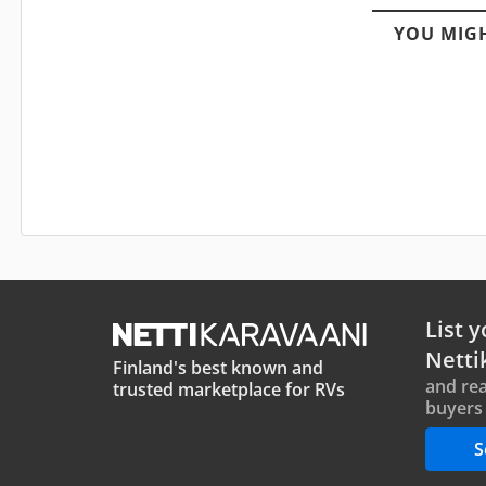
YOU MIGH
List y
Netti
Finland's best known and
and rea
trusted marketplace for RVs
buyers 
S