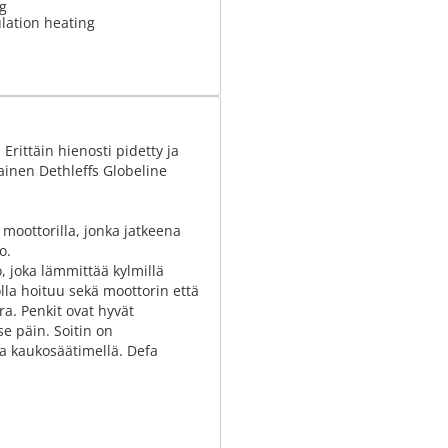
g
ulation heating
Erittäin hienosti pidetty ja
ainen Dethleffs Globeline
 moottorilla, jonka jatkeena
o.
 joka lämmittää kylmillä
olla hoituu sekä moottorin että
a. Penkit ovat hyvät
se päin. Soitin on
a kaukosäätimellä. Defa