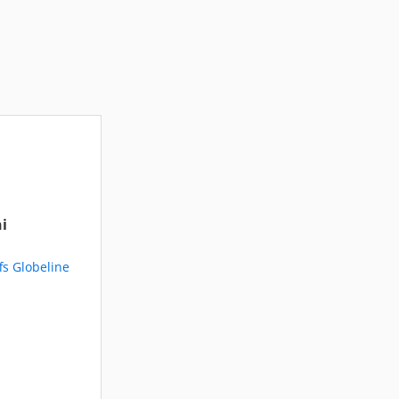
i
fs Globeline