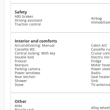
Safety
ABS brakes
Airbag
Driving assistant
Immobilize
Traction control
Interior and comforts
Airconditioning: Manual
Cabin A/C
Cassette WC
Cassette cu
Central locking: With key
Cruise cont
Double bed
Electric mi
Freezer
Fridge
Marquis
Motor heat
Parking camera
Power stee
Power windows
Radio
Rear kitchen
Seat heater
Shower
Sink
Stove
TV-antenna 
Other
Alde
Alloy wheel
Bicycle rack