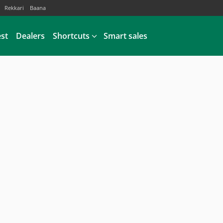
Rekkari
Baana
est
Dealers
Shortcuts
Smart sales