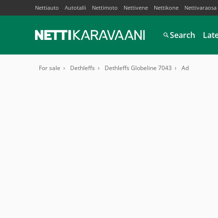
Nettiauto
Autotalli
Nettimoto
Nettivene
Nettikone
Nettivaraosa
Search
Lat
For sale
Dethleffs
Dethleffs Globeline 7043
Ad