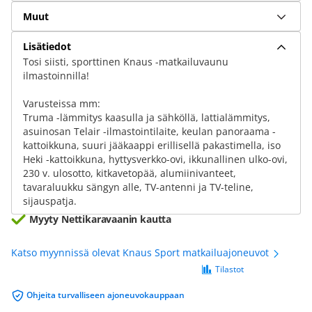
Muut
Lisätiedot
Tosi siisti, sporttinen Knaus -matkailuvaunu
ilmastoinnilla!
Varusteissa mm:
Truma -lämmitys kaasulla ja sähköllä, lattialämmitys,
asuinosan Telair -ilmastointilaite, keulan panoraama -
kattoikkuna, suuri jääkaappi erillisellä pakastimella, iso
Heki -kattoikkuna, hyttysverkko-ovi, ikkunallinen ulko-ovi,
230 v. ulosotto, kitkavetopää, alumiinivanteet,
tavaraluukku sängyn alle, TV-antenni ja TV-teline,
sijauspatja.
Myyty Nettikaravaanin kautta
Katso myynnissä olevat Knaus Sport matkailuajoneuvot
Tilastot
Ohjeita turvalliseen ajoneuvokauppaan