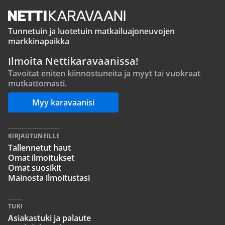
Tunnetuin ja luotetuin matkailuajoneuvojen
markkinapaikka
Ilmoita Nettikaravaanissa!
Tavoitat eniten kiinnostuneita ja myyt tai vuokraat
mutkattomasti.
Myy karavaanisi
KIRJAUTUNEILLE
Tallennetut haut
Omat ilmoitukset
Omat suosikit
Mainosta ilmoitustasi
TUKI
Asiakastuki ja palaute