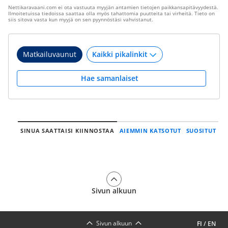
Nettikaravaani.com ei ota vastuuta myyjän antamien tietojen paikkansapitävyydestä.
Ilmoitetuissa tiedoissa saattaa olla myös tahattomia puutteita tai virheitä. Tieto on
siis sitova vasta kun myyjä on sen pyynnöstäsi vahvistanut.
Matkailuvaunut
Hae samanlaiset
SINUA SAATTAISI KIINNOSTAA
AIEMMIN KATSOTUT
SUOSITUT
Sivun alkuun
Sivun alkuun
FI
/
EN