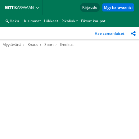
Kirjaudu
Myy karavaanisi
Haku
Uusimmat
Liikkeet
Pikalinkit
Fiksut kaupat
Hae samanlaiset
Myytävänä
Knaus
Sport
Ilmoitus