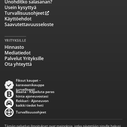
Unohditko salasanan?
Usein kysyttyä
Turvallisuusohjeet
Käyttöehdot
Saavutettavuusseloste
YRITYKSILLE
Hinnasto
Mediatiedot
Palvelut Yrityksille
Ota yhteyttä
Fiksut kaupat –
karavaanikauppa
turvallisesti
Baana - Kilpailuta paras
hinta ajoneuvostasi
Rekkari - Ajoneuvon
kaikki tiedot heti
Turvallisuusohjeet
Tämän palvelun ilmoitukset ovat mainoksia, jotka näytetään sinulle hakusi