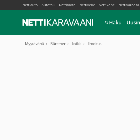
Nettiauto
Autotalli
Nettimoto
Nettivene
Nettikone
Nettivaraosa
Haku
Uusi
Myytävänä
Bürstner
kaikki
Ilmoitus