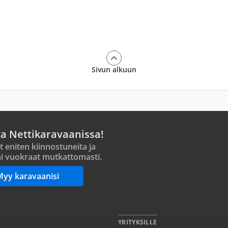
Sivun alkuun
ta Nettikaravaanissa!
t eniten kiinnostuneita ja
i vuokraat mutkattomasti.
Myy karavaanisi
YRITYKSILLE