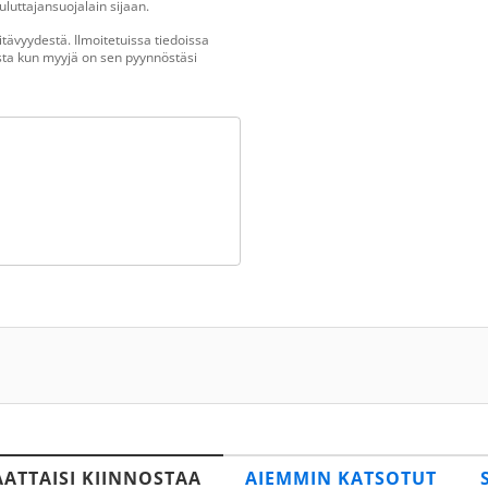
luttajansuojalain sijaan.
tävyydestä. Ilmoitetuissa tiedoissa
vasta kun myyjä on sen pyynnöstäsi
AATTAISI KIINNOSTAA
AIEMMIN KATSOTUT