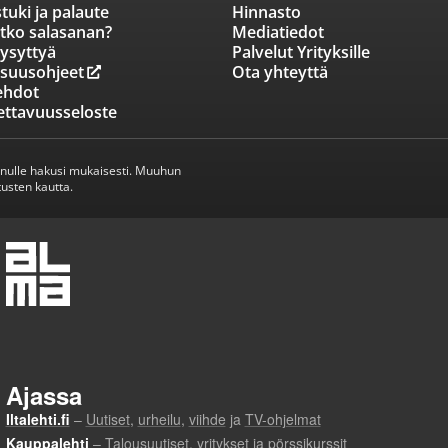
tuki ja palaute
Hinnasto
tko salasanan?
Mediatiedot
ysyttyä
Palvelut Yrityksille
isuusohjeet
Ota yhteyttä
ehdot
ettavuusseloste
inulle hakusi mukaisesti. Muuhun
usten kautta.