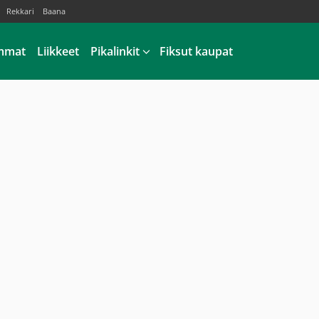
Rekkari
Baana
mmat
Liikkeet
Pikalinkit
Fiksut kaupat