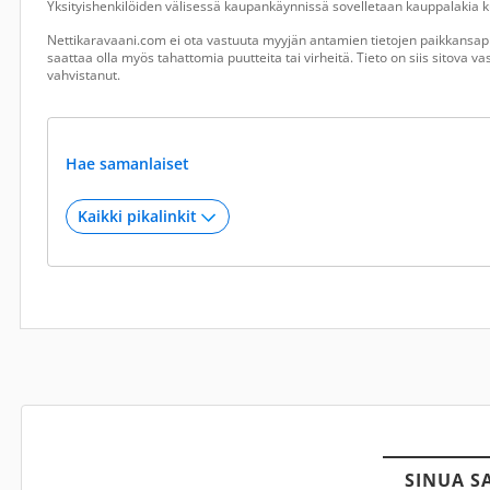
Yksityishenkilöiden välisessä kaupankäynnissä sovelletaan kauppalakia ku
Nettikaravaani.com ei ota vastuuta myyjän antamien tietojen paikkansapi
saattaa olla myös tahattomia puutteita tai virheitä. Tieto on siis sitova 
vahvistanut.
Hae samanlaiset
SINUA S