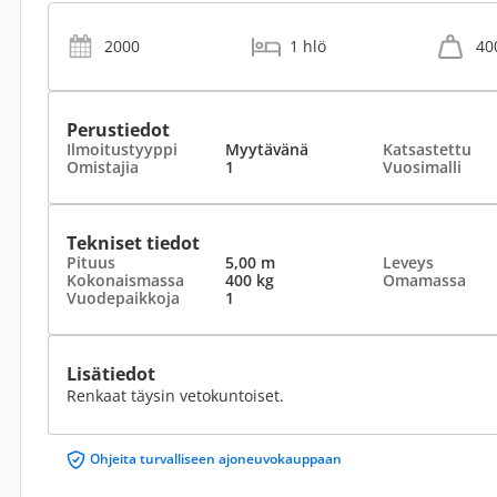
2000
1 hlö
40
Perustiedot
Ilmoitustyyppi
Myytävänä
Katsastettu
Omistajia
1
Vuosimalli
Tekniset tiedot
Pituus
5,00 m
Leveys
Kokonaismassa
400 kg
Omamassa
Vuodepaikkoja
1
Lisätiedot
Renkaat täysin vetokuntoiset.
Ohjeita turvalliseen ajoneuvokauppaan