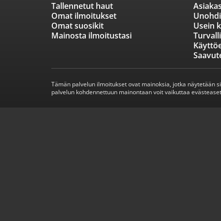
Tallennetut haut
Asiakas
Omat ilmoitukset
Unohdi
Omat suosikit
Usein k
Mainosta ilmoitustasi
Turvall
Käyttö
Saavut
Tämän palvelun ilmoitukset ovat mainoksia, jotka näytetään s
palvelun kohdennettuun mainontaan voit vaikuttaa evästeaset