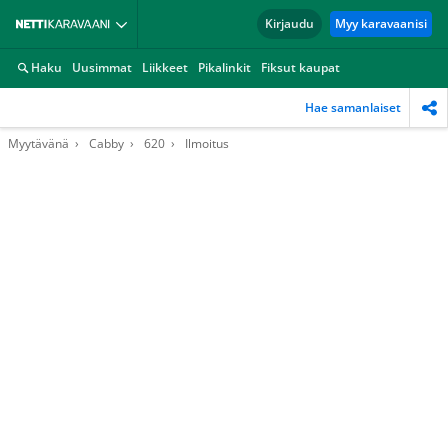
Kirjaudu
Myy karavaanisi
Haku
Uusimmat
Liikkeet
Pikalinkit
Fiksut kaupat
Hae samanlaiset
Myytävänä
Cabby
620
Ilmoitus