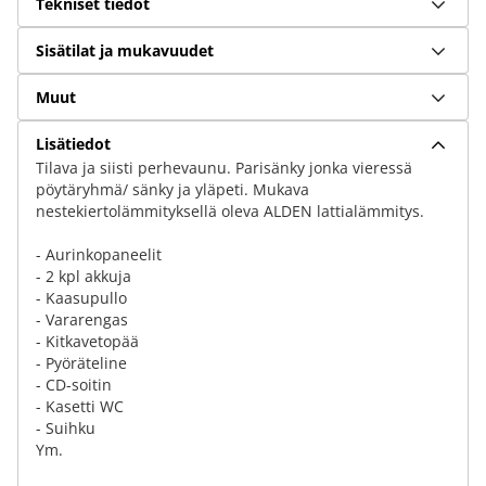
Tekniset tiedot
Sisätilat ja mukavuudet
Muut
Lisätiedot
Tilava ja siisti perhevaunu. Parisänky jonka vieressä
pöytäryhmä/ sänky ja yläpeti. Mukava
nestekiertolämmityksellä oleva ALDEN lattialämmitys.
- Aurinkopaneelit
- 2 kpl akkuja
- Kaasupullo
- Vararengas
- Kitkavetopää
- Pyöräteline
- CD-soitin
- Kasetti WC
- Suihku
Ym.