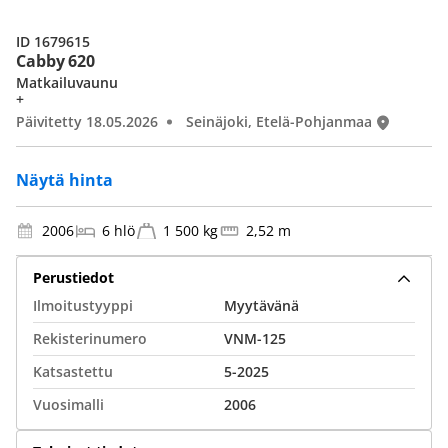
ID 1679615
Cabby 620
Matkailuvaunu
+
Päivitetty 18.05.2026
Seinäjoki, Etelä-Pohjanmaa
Näytä hinta
2006
6 hlö
1 500 kg
2,52 m
Perustiedot
Ilmoitustyyppi
Myytävänä
Rekisterinumero
VNM-125
Katsastettu
5-2025
Vuosimalli
2006