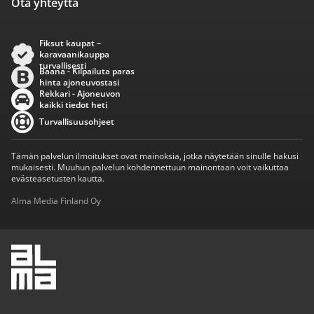
Ota yhteyttä
Fiksut kaupat –
karavaanikauppa
turvallisesti
Baana - Kilpailuta paras
hinta ajoneuvostasi
Rekkari - Ajoneuvon
kaikki tiedot heti
Turvallisuusohjeet
Tämän palvelun ilmoitukset ovat mainoksia, jotka näytetään sinulle hakusi
mukaisesti. Muuhun palvelun kohdennettuun mainontaan voit vaikuttaa
evästeasetusten kautta.
Alma Media Finland Oy