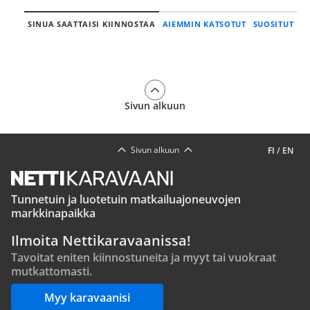
SINUA SAATTAISI KIINNOSTAA
AIEMMIN KATSOTUT
SUOSITUT
Sivun alkuun
Sivun alkuun
FI
/
EN
Tunnetuin ja luotetuin matkailuajoneuvojen
markkinapaikka
Ilmoita Nettikaravaanissa!
Tavoitat eniten kiinnostuneita ja myyt tai vuokraat
mutkattomasti.
Myy karavaanisi