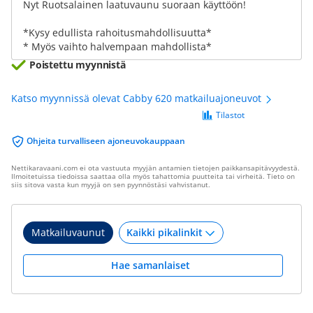
Nyt Ruotsalainen laatuvaunu suoraan käyttöön!
*Kysy edullista rahoitusmahdollisuutta*
* Myös vaihto halvempaan mahdollista*
Poistettu myynnistä
Katso myynnissä olevat Cabby 620 matkailuajoneuvot
Tilastot
Ohjeita turvalliseen ajoneuvokauppaan
Nettikaravaani.com ei ota vastuuta myyjän antamien tietojen paikkansapitävyydestä.
Ilmoitetuissa tiedoissa saattaa olla myös tahattomia puutteita tai virheitä. Tieto on
siis sitova vasta kun myyjä on sen pyynnöstäsi vahvistanut.
Matkailuvaunut
Hae samanlaiset