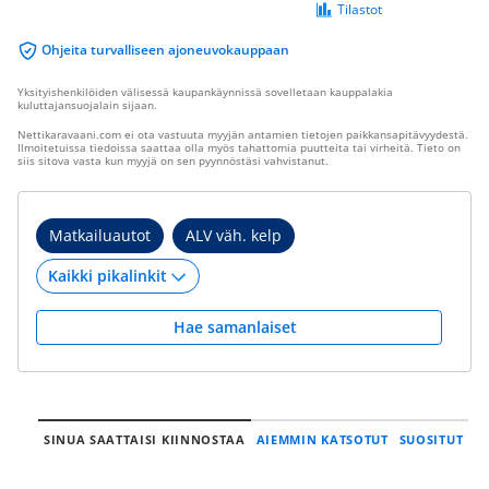
Tilastot
Ohjeita turvalliseen ajoneuvokauppaan
Yksityishenkilöiden välisessä kaupankäynnissä sovelletaan kauppalakia
kuluttajansuojalain sijaan.
Nettikaravaani.com ei ota vastuuta myyjän antamien tietojen paikkansapitävyydestä.
Ilmoitetuissa tiedoissa saattaa olla myös tahattomia puutteita tai virheitä. Tieto on
siis sitova vasta kun myyjä on sen pyynnöstäsi vahvistanut.
Matkailuautot
ALV väh. kelp
Hae samanlaiset
SINUA SAATTAISI KIINNOSTAA
AIEMMIN KATSOTUT
SUOSITUT