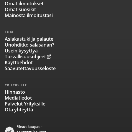
Omat ilmoitukset
Omat suosikit
Mainosta ilmoitustasi
TUKI
Asiakastuki ja palaute
Unohditko salasanan?
Usein kysyttyä
Turvallisuusohjeet
Käyttöehdot
Saavutettavuusseloste
YRITYKSILLE
Hinnasto
Mediatiedot
Palvelut Yrityksille
Ota yhteyttä
Fiksut kaupat –
karavaanikauppa