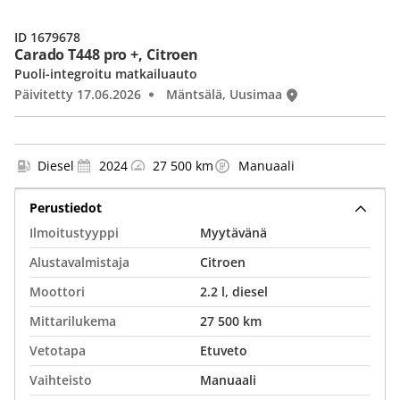
ID 1679678
Carado T448 pro +, Citroen
Puoli-integroitu matkailuauto
Päivitetty 17.06.2026
Mäntsälä, Uusimaa
Diesel
2024
27 500 km
Manuaali
Perustiedot
Ilmoitustyyppi
Myytävänä
Alustavalmistaja
Citroen
Moottori
2.2 l, diesel
Mittarilukema
27 500 km
Vetotapa
Etuveto
Vaihteisto
Manuaali