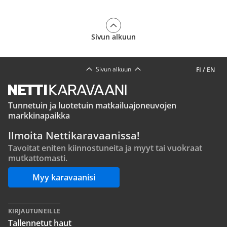
Sivun alkuun
Sivun alkuun
FI
/
EN
Tunnetuin ja luotetuin matkailuajoneuvojen
markkinapaikka
Ilmoita Nettikaravaanissa!
Tavoitat eniten kiinnostuneita ja myyt tai vuokraat
mutkattomasti.
Myy karavaanisi
KIRJAUTUNEILLE
Tallennetut haut