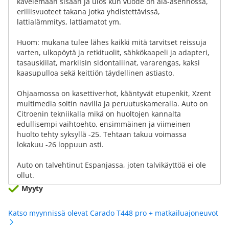
kävelemään sisään ja ulos kun vuode on ala-asennossa,
erillisvuoteet takana jotka yhdistettävissä,
lattialämmitys, lattiamatot ym.
Huom: mukana tulee lähes kaikki mitä tarvitset reissuja
varten, ulkopöytä ja retkituolit, sähkökaapeli ja adapteri,
tasauskiilat, markiisin sidontaliinat, vararengas, kaksi
kaasupulloa sekä keittiön täydellinen astiasto.
Ohjaamossa on kasettiverhot, kääntyvät etupenkit, Xzent
multimedia soitin navilla ja peruutuskameralla. Auto on
Citroenin tekniikalla mikä on huoltojen kannalta
edullisempi vaihtoehto, ensimmäinen ja viimeinen
huolto tehty syksyllä -25. Tehtaan takuu voimassa
lokakuu -26 loppuun asti.
Auto on talvehtinut Espanjassa, joten talvikäyttöä ei ole
ollut.
Myyty
Katso myynnissä olevat Carado T448 pro + matkailuajoneuvot