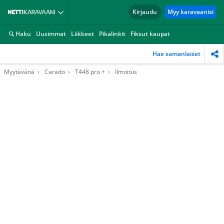
Kirjaudu
Myy karavaanisi
Haku
Uusimmat
Liikkeet
Pikalinkit
Fiksut kaupat
Hae samanlaiset
Myytävänä
Carado
T448 pro +
Ilmoitus