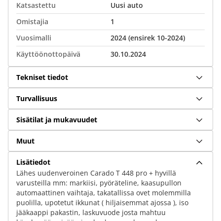
Katsastettu
Uusi auto
Omistajia
1
Vuosimalli
2024 (ensirek 10-2024)
Käyttöönottopäivä
30.10.2024
Tekniset tiedot
Turvallisuus
Sisätilat ja mukavuudet
Muut
Lisätiedot
Lähes uudenveroinen Carado T 448 pro + hyvillä
varusteilla mm: markiisi, pyöräteline, kaasupullon
automaattinen vaihtaja, takatallissa ovet molemmilla
puolilla, upotetut ikkunat ( hiljaisemmat ajossa ), iso
jääkaappi pakastin, laskuvuode josta mahtuu