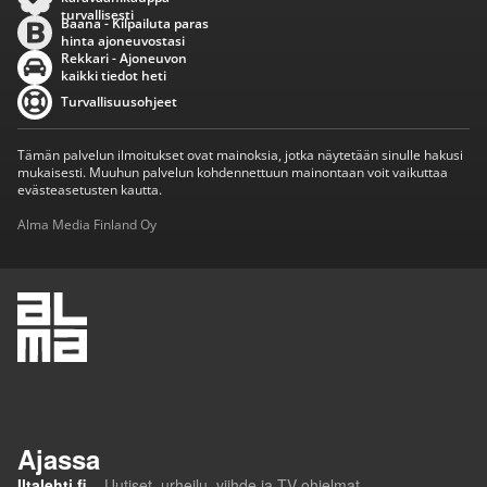
turvallisesti
Baana - Kilpailuta paras
hinta ajoneuvostasi
Rekkari - Ajoneuvon
kaikki tiedot heti
Turvallisuusohjeet
Tämän palvelun ilmoitukset ovat mainoksia, jotka näytetään sinulle hakusi
mukaisesti. Muuhun palvelun kohdennettuun mainontaan voit vaikuttaa
evästeasetusten kautta.
Alma Media Finland Oy