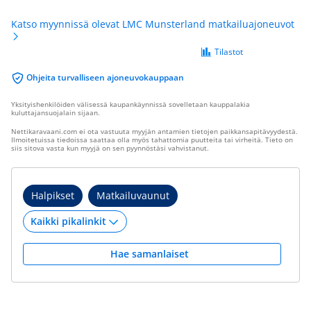
Katso myynnissä olevat LMC Munsterland matkailuajoneuvot
Tilastot
Ohjeita turvalliseen ajoneuvokauppaan
Yksityishenkilöiden välisessä kaupankäynnissä sovelletaan kauppalakia
kuluttajansuojalain sijaan.
Nettikaravaani.com ei ota vastuuta myyjän antamien tietojen paikkansapitävyydestä.
Ilmoitetuissa tiedoissa saattaa olla myös tahattomia puutteita tai virheitä. Tieto on
siis sitova vasta kun myyjä on sen pyynnöstäsi vahvistanut.
Halpikset
Matkailuvaunut
Hae samanlaiset