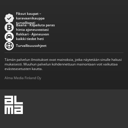
Fiksut kaupat –
karavaanikauppa
turvallisesti
Baana - Kilpailuta paras
hinta ajoneuvostasi
Rekkari - Ajoneuvon
kaikki tiedot heti
Turvallisuusohjeet
Tämän palvelun ilmoitukset ovat mainoksia, jotka näytetään sinulle hakusi
mukaisesti. Muuhun palvelun kohdennettuun mainontaan voit vaikuttaa
evästeasetusten kautta.
Alma Media Finland Oy