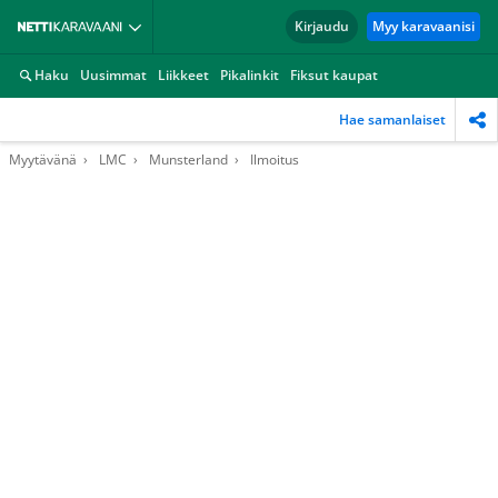
Kirjaudu
Myy karavaanisi
Haku
Uusimmat
Liikkeet
Pikalinkit
Fiksut kaupat
Hae samanlaiset
Myytävänä
LMC
Munsterland
Ilmoitus