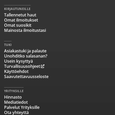
KIRJAUTUNEILLE
Tallennetut haut
Omat ilmoitukset
Omat suosikit
Mainosta ilmoitustasi
TUKI
Asiakastuki ja palaute
Unohditko salasanan?
Usein kysyttyä
Turvallisuusohjeet
Käyttöehdot
Saavutettavuusseloste
YRITYKSILLE
Hinnasto
Mediatiedot
Palvelut Yrityksille
Ota yhteyttä