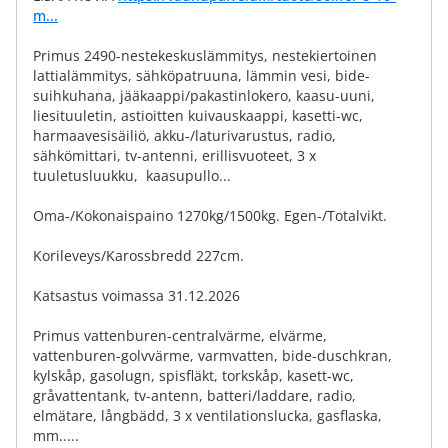
m...
Primus 2490-nestekeskuslämmitys, nestekiertoinen
lattialämmitys, sähköpatruuna, lämmin vesi, bide-
suihkuhana, jääkaappi/pakastinlokero, kaasu-uuni,
liesituuletin, astioitten kuivauskaappi, kasetti-wc,
harmaavesisäiliö, akku-/laturivarustus, radio,
sähkömittari, tv-antenni, erillisvuoteet, 3 x
tuuletusluukku, kaasupullo...
Oma-/Kokonaispaino 1270kg/1500kg. Egen-/Totalvikt.
Korileveys/Karossbredd 227cm.
Katsastus voimassa 31.12.2026
Primus vattenburen-centralvärme, elvärme,
vattenburen-golvvärme, varmvatten, bide-duschkran,
kylskåp, gasolugn, spisfläkt, torkskåp, kasett-wc,
gråvattentank, tv-antenn, batteri/laddare, radio,
elmätare, långbädd, 3 x ventilationslucka, gasflaska,
mm.....