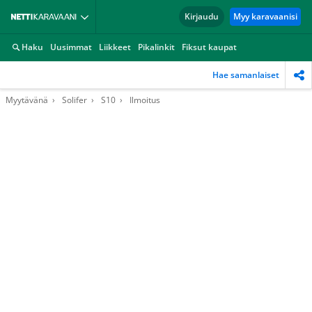
Kirjaudu
Myy karavaanisi
Haku
Uusimmat
Liikkeet
Pikalinkit
Fiksut kaupat
Hae samanlaiset
Myytävänä
Solifer
S10
Ilmoitus