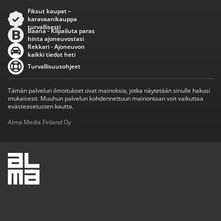
Fiksut kaupat –
karavaanikauppa
turvallisesti
Baana - Kilpailuta paras
hinta ajoneuvostasi
Rekkari - Ajoneuvon
kaikki tiedot heti
Turvallisuusohjeet
Tämän palvelun ilmoitukset ovat mainoksia, jotka näytetään sinulle hakusi
mukaisesti. Muuhun palvelun kohdennettuun mainontaan voit vaikuttaa
evästeasetusten kautta.
Alma Media Finland Oy