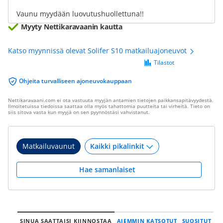
Vaunu myydään luovutushuollettuna!!
Myyty Nettikaravaanin kautta
Katso myynnissä olevat Solifer S10 matkailuajoneuvot
Tilastot
Ohjeita turvalliseen ajoneuvokauppaan
Nettikaravaani.com ei ota vastuuta myyjän antamien tietojen paikkansapitävyydestä.
Ilmoitetuissa tiedoissa saattaa olla myös tahattomia puutteita tai virheitä. Tieto on
siis sitova vasta kun myyjä on sen pyynnöstäsi vahvistanut.
Matkailuvaunut
Hae samanlaiset
SINUA SAATTAISI KIINNOSTAA
AIEMMIN KATSOTUT
SUOSITUT