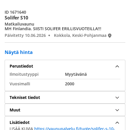
ID 1671640
Solifer S10
Matkailuvaunu
MH Finlandia. SIISTI SOLIFER ERILLISVUOTEILLA!!!
Päivitetty 10.06.2026
Kokkola, Keski-Pohjanmaa
Näytä hinta
Perustiedot
Ilmoitustyyppi
Myytävänä
Vuosimalli
2000
Tekniset tiedot
Muut
Lisätiedot
LISÄÄ KUVIA
https://vaunupalvelu.fi/tuote/solifer-s-10-